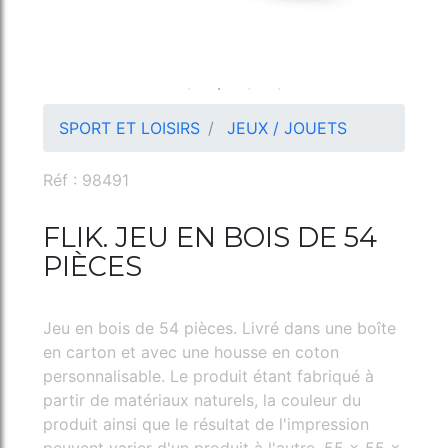
SPORT ET LOISIRS
JEUX / JOUETS
Réf : 98491
FLIK. JEU EN BOIS DE 54
PIÈCES
Jeu en bois de 54 pièces. Livré dans une boîte
en carton et avec une housse en coton
personnalisable. Le produit étant fabriqué à
partir de matériaux naturels, la couleur du
produit ainsi que le résultat de l'impression
peuvent varier d'un produit à l'autre. 55 x 55 x