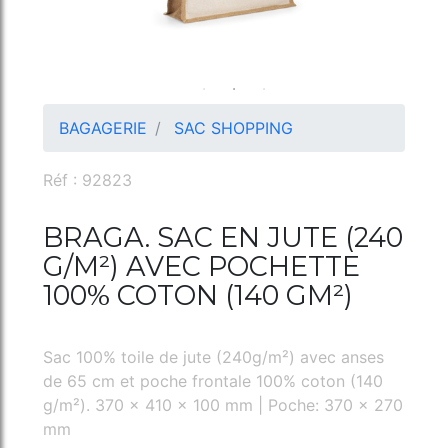
BAGAGERIE
SAC SHOPPING
Réf : 92823
BRAGA. SAC EN JUTE (240
G/M²) AVEC POCHETTE
100% COTON (140 GM²)
Sac 100% toile de jute (240g/m²) avec anses
de 65 cm et poche frontale 100% coton (140
g/m²). 370 x 410 x 100 mm | Poche: 370 x 270
mm