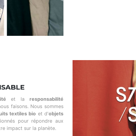
NSABLE
ité
et la
responsabilité
nous faisons. Nous sommes
its textiles bio
et d'
objets
tionnés pour répondre aux
re impact sur la planète.