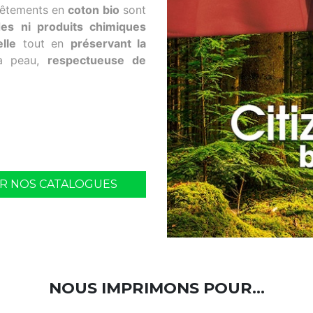
êtements en
coton bio
sont
des ni produits chimiques
lle
tout en
préservant la
la peau,
respectueuse de
IR NOS CATALOGUES
NOUS IMPRIMONS POUR...