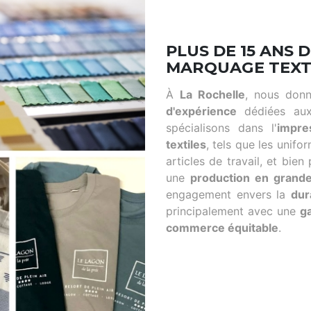
PLUS DE 15 ANS 
MARQUAGE TEXTIL
À
La Rochelle
, nous donn
d'expérience
dédiées aux
spécialisons dans l'
impre
textiles
, tels que les unifo
articles de travail, et bie
une
production en grande
engagement envers la
dur
principalement avec une
g
commerce équitable
.