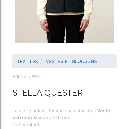
TEXTILES
VESTES ET BLOUSONS
Réf : STJW241
STELLA QUESTER
La veste polaire femme sans manches
Veste
non matelassée
: Extérieur
Col montant